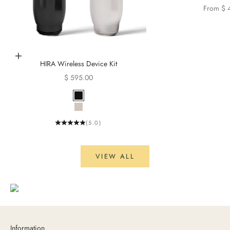
Sale pri
From $ 
Choose options
HIRA Wireless Device Kit
Sale price
$ 595.00
Onyx
Sand
(5.0)
VIEW ALL
Information