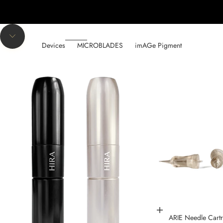
Navigate to next section
Devices
MICROBLADES
imAGe Pigment
Choose options
ARIE Needle Cartr