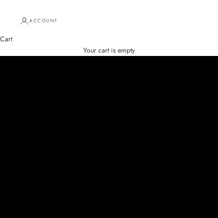
ACCOUNT
Cart
get up to 18% off
Your cart is empty
Meet your PMU essentials
PIGMENT
ANESTHETICS